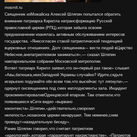
mosmit.ru
Священник изМожайска Алексей Шляпин попытался обратить
внимание патриарха Кирилла натрансформацию Русской
православной церкви (РПЦ),которая забыла освоем
предназначении изанялась активным обслуживанием интересов
государства. «Янесогласен стакой патриотической тенденцией
вцерковных отношениях. Долг священника— вести людей вЦарство
Небесное,анепатриотизмом заниматься»,— сказал Шляпин
наепархиальном собрании Московской митрополии.
Вответ патриарх Кирилл заявил,что он«первый раз такое» слышит.
«Авы,батюшка,неизЗападной Украины случайно? Идите,сядьте
исерьезно подумайте обо всем том,что высейчас тут ляпнули»,—
одернул онсвященника под смех иаплодисменты зала. Инцидент
прокомментироваливОдинцовской епархии. Там отметили,что
появившееся вСети видео «вырвано
изконтекста»,Шляпин,«действительно,сморозил
нелепость»,нозаконов церкви ненарушил. Тем неменее,сним
проведут«назидательную беседу».
Ранее Шляпин говорил,что считает патриотизм
«идеологией»,которая «паразитирует нахристианстве». «Патриотов