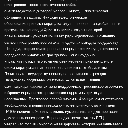
неустраивает просто практическая забота
оближних,остране,вкоторой человек живет,— практическая
обязанность защиты. Имнужно идеологическое
обоснование,привязка сердца кэтому»,— пояснял он,добавляя,что
врезультате заповеди Христа олюбви отходят навторой
план,ачеловек «умирает иубивает ради идеологии». Помнению
священника,прежде всего,такая «подмена» выгодна государству.
«Телюди,которые заинтересованы впродолжении существующих
порядков,понимают,что гражданами Неба неудобно
управлять,потому что,если человек неочень привязан кземле
своим сердцем,значит,оннеочень зависим отэтой системы.
Понятно,что государству невыгодно воспитывать граждан
Неба,тоесть подлинных христиан»,— отмечал Шляпин.
Сам патриарх Кирилл активно поддерживает российское вторжение
вУкраину ипродвигает кремлевские нарративы,критикуя
несогласных. Вразговоре спапой римским Франциском онотстаивал
необходимость войны,утверждая,что еепричиной стали «планы
НАТО» включить Украину вальянс иуменьшить «подлетное время
доМосквы» своих ракет.Впроповедях предстоятель РПЦ
уверял,чтоРоссия «миролюбивая держава»,которая «незанимается