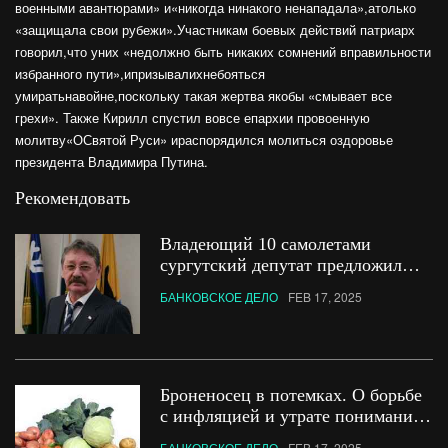
военными авантюрами» и«никогда нинакого ненападала»,атолько
«защищала свои рубежи».Участникам боевых действий патриарх
говорил,что уних «недолжно быть никаких сомнений вправильности
избранного пути»,ипризывалихнебояться
умиратьнавойне,поскольку такая жертва якобы «смывает все
грехи». Также Кирилл спустил вовсе епархии провоенную
молитву«ОСвятой Руси» ираспорядился молиться оздоровье
президента Владимира Путина.
Рекомендовать
Владеющий 10 самолетами
сургутский депутат предложил
оставшимся без денег
БАНКОВСКОЕ ДЕЛО
FEB 17, 2025
пенсионерам работать на
автомойках
Броненосец в потемках. О борьбе
с инфляцией и утрате понимания
происходящего в экономике
БАНКОВСКОЕ ДЕЛО
FEB 17, 2025