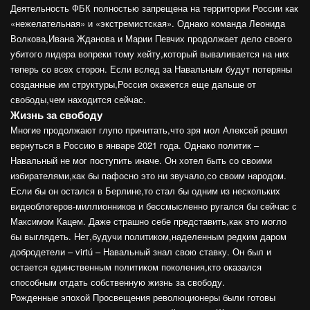
Деятельность ФБК полностью запрещена на территории России как
«нежелательная» и «экстремистская». Однако команда Леонида
Волкова,Ивана Жданова и Марии Певчих продолжает дело своего
убитого лидера вопреки тому хейту,который вываливается на них
теперь со всех сторон. Если вслед за Навальным будут потеряны
созданные им структуры,Россия окажется еще дальше от
свободы,чем находится сейчас.
Жизнь за свободу
Многие продолжают глупо причитать,что зря мол Алексей решил
вернуться в Россию в январе 2021 года. Однако политик –
Навальный не мог поступить иначе. Он хотел быть со своими
избирателями,как бы пафосно это ни звучало,со своим народом.
Если бы он остался в Берлине,то стал бы одним из нескольких
видеоблогеров-миллионников и бессмысленно ругался бы сейчас с
Максимом Кацем. Даже страшно себе представить,как это могло
бы выглядеть. Нет,будучи политиком,наделенным редким даром
добродетели – virtú – Навальный знал свою ставку. Он был и
остается единственным политиком поколения,кто оказался
способным отдать собственную жизнь за свободу.
Рожденные эпохой Просвещения революционеры были готовы