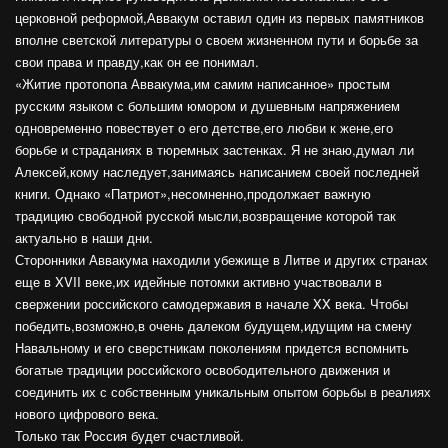
церковной реформой,Аввакум оставил один из первых памятников
вполне светской литературы о своем жизненном пути и борьбе за
свои права и правду,как он ее понимал.
«Житие протопопа Аввакума,им самим написанное» простым
русским языком с большим юмором и душевным напряжением
одновременно повествует о его детстве,его любви к жене,его
борьбе и страданиях в тюремных застенках. Я не знаю,думал ли
Алексей,кому наследует,занимаясь написанием своей последней
книги. Однако «Патриот»,несомненно,продолжает важную
традицию свободной русской мысли,возвращение которой так
актуально в наши дни.
Сторонники Аввакума находили убежище в Литве и других странах
еще в XVII веке,их идейные потомки активно участвовали в
свержении российского самодержавия в начале XX века. Чтобы
победить,возможно,в очень далеком будущем,идущим на смену
Навальному и его сверстникам поколениям придется вспомнить
богатые традиции российского освободительного движения и
соединить их с собственным уникальным опытом борьбы в реалиях
нового цифрового века.
Только так Россия будет счастливой.