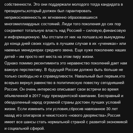
собственности. Это они поддержали молодого тогда кандидата в
президенты,который должен был гарантировать
неприкосновенность их мгновенно образовавшихся
многомиллиардных состояний. Люди того поколения до сих пор
сохраняют тотальную власть над Россией – силовую,финансовую
и информационную. Мы отстали от них на полшага,но вынуждены
до конца дней своих ходить в лучшем случае в их «учениках» или
наемных менеджерах среднего звена. Еще хуже поколению наших
детей – им просто нет места на этом пиру жизни.
Однако помимо ресентимента это неравенство поколений дает нам
важную перспективу. В будущей России должно быть больше не
только свободы,но и справедливости. Навальный был первым,кто
всерьез вернул равенство в политическую повестку сегодняшней
России. Он очень интересно описывает свои встречи во время
объявленной в 2017 году президентской кампании. Бесправный и
обездоленный народ огромной страны достоен лучших условий
жизни. Если изменить эти условия,сбросив навязанное 30 лет
назад иго олигархов и чекистского «нового дворянства»,Россия
имеет все шансы стать нормальной страной с развитой экономикой
и социальной сферой.