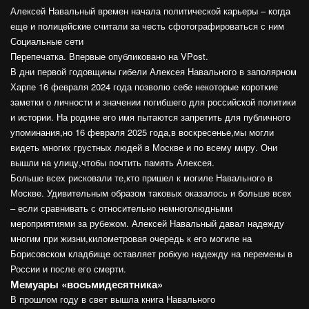
Алексей Навальный времен начала политической карьеры – когда
еще и полицейские считали за честь сфотографироваться с ним
Социальные сети
Перепечатка. Впервые опубликовано на VPost.
В дни первой годовщины гибели Алексея Навального в заполярном
Харпе 16 февраля 2024 года позволю себе некоторые короткие
заметки о личности и значении погибшего для российской политики
и истории. На родине его имя пытаются запретить для публичного
упоминания,но 16 февраля 2025 года,в воскресенье,мы могли
видеть многих грустных людей в Москве и по всему миру. Они
вышли на улицу,чтобы почтить память Алексея.
Больше всех рисковали те,кто пришел к могиле Навального в
Москве. Удивительным образом таковых оказалось и больше всех
– если сравнивать с относительно немноголюдными
мероприятиями за рубежом. Алексей Навальный давал надежду
многим при жизни,километровая очередь к его могиле на
Борисовском кладбище оставляет робкую надежду на перемены в
России и после его смерти.
Мемуары «восьмидесятника»
В прошлом году в свет вышла книга Навального