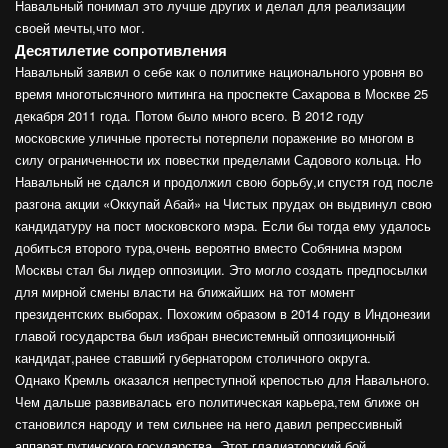
Навальный понимал это лучше других и делал для реализации
своей мечты,что мог.
Десятилетие сопротивления
Навальный заявил о себе как о политике национального уровня во
время многотысячного митинга на проспекте Сахарова в Москве 25
декабря 2011 года. Потом было много всего. В 2012 году
московские уличные протесты потерпели поражение во многом в
силу ограниченности их повестки пределами Садового кольца. Но
Навальный не сдался и продолжил свою борьбу,и спустя год после
разгона акции «Оккупай Абай» на Чистых прудах он выдвинул свою
кандидатуру на пост московского мэра. Если бы тогда ему удалось
добиться второго тура,очень вероятно вместо Собянина мэром
Москвы стал бы лидер оппозиции. Это могло создать предпосылки
для мирной смены власти на ближайших на тот момент
президентских выборах. Похожим образом в 2014 году в Индонезии
главой государства был избран внесистемный оппозиционный
кандидат,ранее ставший губернатором столичного округа.
Однако Кремль оказался непреступной крепостью для Навального.
Чем дальше развивалась его политическая карьера,тем ближе он
становился народу и тем сильнее на него давил репрессивный
аппарат путинского государства. Этот гладиаторский бой