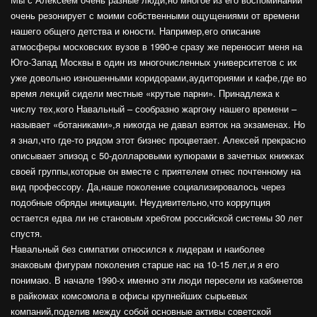
очень резонирует с моими собственными ощущениями от времени
нашего общего детства и юности. Например,его описание
атмосферы московских вузов в 1990-е сразу же переносит меня на
Юго-Запад Москвы в один из многочисленных университетов с их
уже довольно изношенными коридорами,аудиториями и кафе,где во
время лекций сидели местные «крутые парни». Принадлежа к
числу тех,кого Навальный – сообразно жаргону нашего времени –
называет «ботаниками»,я никогда не давал взяток на экзаменах. Но
я знал,что где-то рядом этот бизнес процветает. Алексей прекрасно
описывает эпизод с 50-долларовыми купюрами в зачетных книжках
своей группы,которые он вместе с приятелем отнес почтенному на
вид профессору. Да,наше поколение социализировалось через
подобные обряды инициации. Неудивительно,что коррупция
остается едва ли не становым хребтом российской системы 30 лет
спустя.
Навальный без симпатии относился к лидерам и наиболее
знаковым фигурам поколения старше нас на 10-15 лет,и я его
понимаю. В начале 1990-х именно эти люди пересели из кабинетов
в райкомах комсомола в офисы крупнейших сырьевых
компаний,поделив между собой основные активы советской