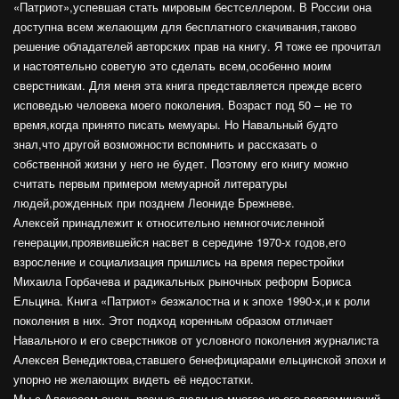
«Патриот»,успевшая стать мировым бестселлером. В России она
доступна всем желающим для бесплатного скачивания,таково
решение обладателей авторских прав на книгу. Я тоже ее прочитал
и настоятельно советую это сделать всем,особенно моим
сверстникам. Для меня эта книга представляется прежде всего
исповедью человека моего поколения. Возраст под 50 – не то
время,когда принято писать мемуары. Но Навальный будто
знал,что другой возможности вспомнить и рассказать о
собственной жизни у него не будет. Поэтому его книгу можно
считать первым примером мемуарной литературы
людей,рожденных при позднем Леониде Брежневе.
Алексей принадлежит к относительно немногочисленной
генерации,проявившейся насвет в середине 1970-х годов,его
взросление и социализация пришлись на время перестройки
Михаила Горбачева и радикальных рыночных реформ Бориса
Ельцина. Книга «Патриот» безжалостна и к эпохе 1990-х,и к роли
поколения в них. Этот подход коренным образом отличает
Навального и его сверстников от условного поколения журналиста
Алексея Венедиктова,ставшего бенефициарами ельцинской эпохи и
упорно не желающих видеть её недостатки.
Мы с Алексеем очень разные люди,но многое из его воспоминаний