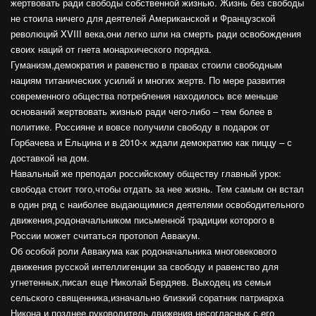
жертвовать ради свободы собственной жизнью. Жизнь без свободы
не стоила ничего для деятелей Американской и Французской
революций XVIII века,они легко шли на смерть ради освобождения
своих наций от гнета монархического порядка.
Гуманизм,демократия и равенство в правах стоили свободным
нациям титанических усилий и многих жертв. По мере развития
современного общества потребления находилось все меньше
оснований жертвовать жизнью ради чего-либо – тем более в
политике. Россияне и вовсе получили свободу в подарок от
Горбачева и Ельцина и в 2010-х ждали демократию как пиццу – с
доставкой на дом.
Навальный же преподал российскому обществу главный урок:
свобода стоит того,чтобы отдать за нее жизнь. Тем самым он встал
в один ряд с наиболее выдающимися деятелями освободительного
движения,родоначальником письменной традиции которого в
России может считаться протопоп Аввакум.
Об особой роли Аввакума как родоначальника многовекового
движения русской интеллигенции за свободу и равенство для
угнетенных,писал еще Николай Бердяев. Выходец из семьи
сельского священника,изначально близкий соратник патриарха
Никона и позднее руководитель движения несогласных с его