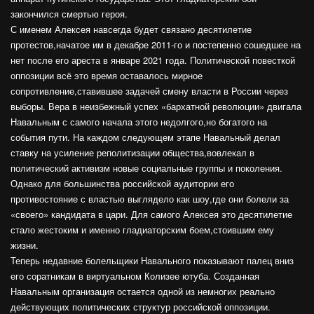
закончился смертью героя.
С именем Алексея навсегда будет связано десятилетие
протестов,начатое им в декабре 2011-го и постепенно сошедшее на
нет после его ареста в январе 2021 года. Политической повесткой
оппозиции всё это время оставалось мирное
сопротивление,ставившее задачей смену власти в России через
выборы. Вера в неизбежный успех «бархатной революции» двигала
Навальным с самого начала этого недолгого,но богатого на
события пути. На каждом следующем этапе Навальный делал
ставку на усиление реполитизации общества,вовлекал в
политический активизм новые социальные группы и поколения.
Однако для большинства российской аудитории его
противостояние с властью выглядело как шоу,где они болели за
«своего» кандидата в цари. Для самого Алексея это десятилетие
стало жестоким и именно гладиаторским боем,стоившим ему
жизни.
Теперь недавние болельщики Навального показывают палец вниз
его соратникам в виртуальном Колизее ютуба. Созданная
Навальным организация остается одной из немногих реально
действующих политических структур российской оппозиции.