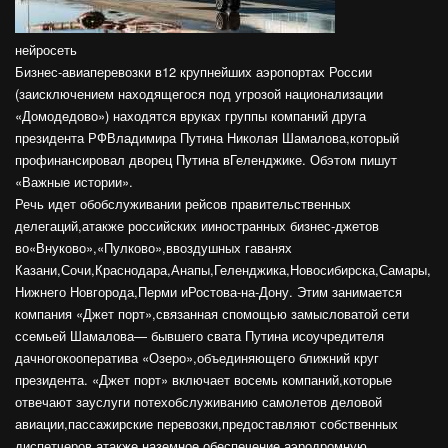
нейросеть
Бизнес-авиаперевозки в12 крупнейших аэропортах России
(заисключением находящегося под угрозой национализации
«Домодедово») находятся вруках группы компаний друга
президента РФВладимира Путина Николая Шамалова,который
профинансировал дворец Путина вГеленджике. Обэтом пишут
«Важные истории».
Речь идет обобслуживании рейсов правительственных
делегаций,атакже российских ииностранных бизнес-джетов
во«Внуково»,«Пулково»,ввоздушных гаванях
Казани,Сочи,Краснодара,Анапы,Геленджика,Новосибирска,Самары,
Нижнего Новгорода,Перми иРостова-на-Дону. Этим занимается
компания «Джет порт»,связанная спомощью замысловатой сети
ссемьей Шамалова— бывшего свата Путина исоучредителя
дачногокооператива «Озеро»,объединяющего ближний круг
президента. «Джет порт» включает восемь компаний,которые
отвечают зауслуги потехобслуживанию самолетов деловой
авиации,пассажирские перевозки,предоставляют собственных
диспетчеров,атакже наземное обеспечение,аэродромную