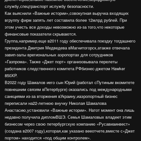
службу,спецтранспорт ислужбу безопасности.
Как выяснили «Важные истории»,совокупная выручка входящих
вгруппу фирм запять лет составила более 12млрд рублей. При
этом учесть все доходы невозможно из-за того,что некоторые
финансовые показатели скрываются.
Группа,например,еще в2011 году обеспечивала поездку тогдашнего
президента Дмитрия Медведева вМагнитогорск,атакже отвечала
завип-залы врегиональных аэропортах для сотрудников
«Газпрома». Также «Джет порт» организовывала перелеты
работников следственного комитета РФбизнес-джетом Hawker
850XP.
В2022 году Шамалов иего сын Юрий (работал сПутиным вкомитете
повнешним связям вПетербурге) оказались под международными
санкциями из-за вторжения вУкраину,иаэропортный бизнес
переписали на22-летнюю внучку Николая Шамалова
Анастасию,установили «Важные истории». Натот момент она лишь
недавно получила дипломВШЭ. Семья Шамаловых владеет этим
бизнесом через свою петербургскую компанию «Русавиаинвест»
(создана в2007 году),которая,как указано вееотчете,вместе с«Джет
портом» находится «под общим контролем».