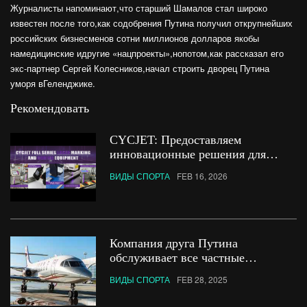
Журналисты напоминают,что старший Шамалов стал широко
известен после того,как содобрения Путина получил открупнейших
российских бизнесменов сотни миллионов долларов якобы
намедицинские идругие «нацпроекты»,нопотом,как рассказал его
экс-партнер Сергей Колесников,начал строить дворец Путина
уморя вГеленджике.
Рекомендовать
CYCJET: Предоставляем
инновационные решения для
маркировки в рамках инициативы
ВИДЫ СПОРТА
FEB 16, 2026
«Пояс и путь».
Компания друга Путина
обслуживает все частные
авиарейсы для чиновников и
ВИДЫ СПОРТА
FEB 28, 2025
олигархов в крупнейших
аэропортах России