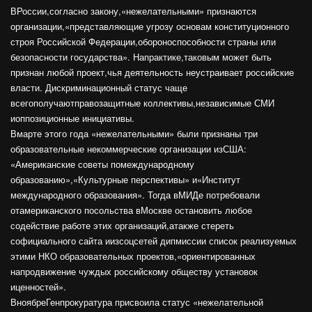
ВРоссии,согласно закону,«нежелательными» признаются
организации,«представляющие угрозу основам конституционного
строя Российской Федерации,обороноспособности страны или
безопасности государства». Напрактике,таковым может быть
признан любой проект,чья деятельность неустраивает российские
власти. Дискриминационный статус чаще
всегополучаютправозащитные коллективы,независимые СМИ
иоппозиционные инициативы.
Вмарте этого года «нежелательными» были признаны три
образовательные некоммерческие организации изСША:
«Американские советы помеждународному
образованию»,«Культурные перспективы» и«Институт
международного образования». Тогда вМИДе потребовали
отамериканского посольства вМоскве остановить любое
содействие работе этих организаций,атакже стереть
софициального сайта иизсоцсетей дипмиссии список реализуемых
этими НКО образовательных проектов,«ориентированных
напродвижение чуждых российскому обществу установок
иценностей».
ВноябреГенпрокуратура присвоила статус «нежелательной