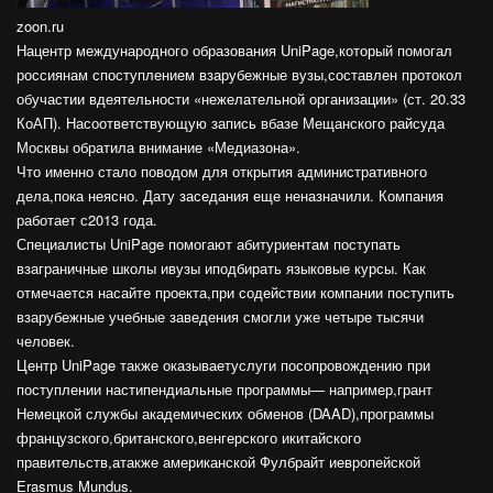
zoon.ru
Нацентр международного образования UniPage,который помогал
россиянам споступлением взарубежные вузы,составлен протокол
обучастии вдеятельности «нежелательной организации» (ст. 20.33
КоАП). Насоответствующую запись вбазе Мещанского райсуда
Москвы обратила внимание «Медиазона».
Что именно стало поводом для открытия административного
дела,пока неясно. Дату заседания еще неназначили. Компания
работает с2013 года.
Специалисты UniPage помогают абитуриентам поступать
взаграничные школы ивузы иподбирать языковые курсы. Как
отмечается насайте проекта,при содействии компании поступить
взарубежные учебные заведения смогли уже четыре тысячи
человек.
Центр UniPage также оказываетуслуги посопровождению при
поступлении настипендиальные программы— например,грант
Немецкой службы академических обменов (DAAD),программы
французского,британского,венгерского икитайского
правительств,атакже американской Фулбрайт иевропейской
Erasmus Mundus.