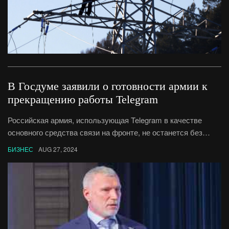
В Госдуме заявили о готовности армии к
прекращению работы Telegram
Российская армия, использующая Telegram в качестве
основного средства связи на фронте, не останется без
коммуникаций, если мессенджер перестанет работать,
БИЗНЕС
AUG 27, 2024
заявил «Газете.ру» первый зампред комитета Госдумы
по обороне Алексей Журавлев.По его словам, в армии
«достаточно средств» связи, чтобы «не горевать»
по Telegram, основатель которого Павел Дуров в субботу
вечером был задержан во Франции.«Уверен, что и в случае,
если мессенджер нельзя будет использовать, замена