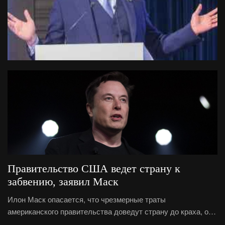
найдется быстро, русскому солдату не занимать выдумки
и смекалки, которые он с успехом применяет на поле боя.
Правительство США ведет страну к
забвению, заявил Маск
Илон Маск опасается, что чрезмерные траты
американского правительства доведут страну до краха, об
этом он написал в социальной сети Х. РИА Новости,