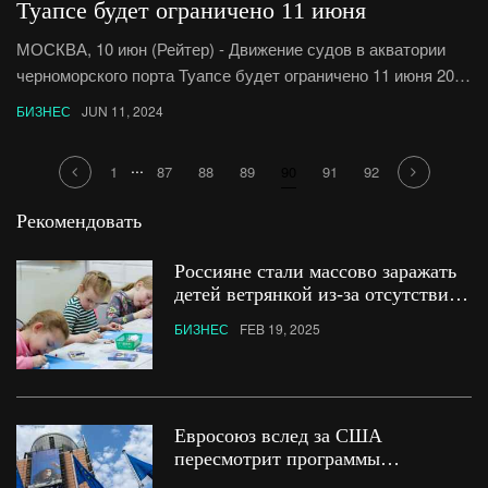
1073 соглашения на общую сумму 6,492 трлн рублей,
Туапсе будет ограничено 11 июня
сообщил в понедельник «Росконгресс», который
МОСКВА, 10 июн (Рейтер) - Движение судов в акватории
занимается организацией ПМЭФ.На долю иностранных
черноморского порта Туапсе будет ограничено 11 июня 2024
компаний пришлось лишь 55 соглашений, или 5%
года, сообщила администрация Туапсинского района.
от их общего числа.
БИЗНЕС
JUN 11, 2024
...
1
87
88
89
90
91
92
Рекомендовать
Россияне стали массово заражать
детей ветрянкой из-за отсутствия
вакцин
БИЗНЕС
FEB 19, 2025
Евросоюз вслед за США
пересмотрит программы
зарубежной помощи