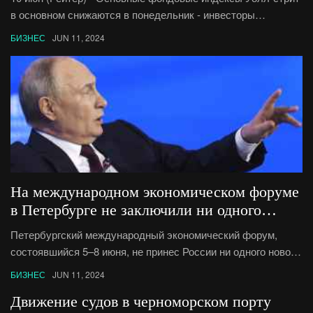
в основном снижаются в понедельник - инвесторы
проявляют осторожность в преддверии публикации
БИЗНЕС
JUN 11, 2024
ключевых показателей инфляции и заседания Федрезерва
позже на этой неделе.
На международном экономическом форуме
в Петербурге не заключили ни одного
крупного контракта с иностранцами
Петербургский международный экономический форум,
состоявшийся 5–8 июня, не принес России ни одного нового
крупного контракта с иностранной компанией.По итогам
БИЗНЕС
JUN 11, 2024
четырехдневного форума, который в 27-й раз прошел
Движение судов в черноморском порту
в Санкт-Петербурге, было заключено в общей сложности