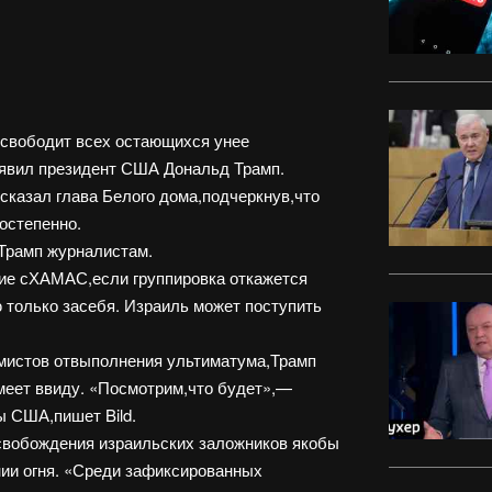
свободит всех остающихся унее
заявил президент США Дональд Трамп.
сказал глава Белого дома,подчеркнув,что
остепенно.
 Трамп журналистам.
ие сХАМАС,если группировка откажется
 только засебя. Израиль может поступить
амистов отвыполнения ультиматума,Трамп
меет ввиду. «Посмотрим,что будет»,—
ы США,пишет Bild.
свобождения израильских заложников якобы
ии огня. «Среди зафиксированных