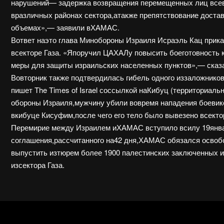
нарушений— задержка возвращения перемещенных лиц всев
вразличных районах сектора,атакже препятствование доста
объемах»,— заявили вХАМАС.
Вответ наэто глава Минобороны Израиля Исраэль Кац прика
всекторе Газа. «Япоручил ЦАХАЛу повысить боеготовность 
меры для защиты израильских населенных пунктов»,— сказа
Вовторник также подтвердилась гибель одного иззаложник
пишет The Times of Israel соссылкой наКибуц (территориа
обороны Израиля,мужчину убили вовремя нападения боевик
вкибуце Кисуфим,после чего его тело было вывезено всектор
Перемирие между Израилем иХАМАС вступило всилу 19январ
соглашения,рассчитанного на42 дня,ХАМАС обязался освоб
выпустить изтюрем более 1900 палестинских заключенных и
изсектора Газа.