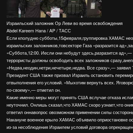
Израильский заложник Ор Леви во время освобождения
Abdel Kareem Hana / AP / ТАСС
Если кполудню субботы,15февраля,группировка ХАМАС нео
израильских заложников,товсекторе Газа «разразится ад»,
«Суббота,12:00. Иесли они небудут здесь,разразится ад»,— 
террористы должны освободить всех заложников сразу,анеп
«Недва,неодин,нетри,нечетыре,недва. Все сразу»,— заявил
Президент США также призвал Израиль остановить перемир
отвыполнения его условий. «Мыхотим вернуть всех. Яговорю
по-своему»,— отметил он.
Какие именно меры могут принять США вслучае отказа исл
неуточнил. Онлишь сказал,что ХАМАС скоро узнает,что они
ответил оннавопрос овозможном применении силы состорон
Накануне военное крыло ХАМАС объявило оприостановке о
из-за несоблюдения Израилем условий договора опрекращен