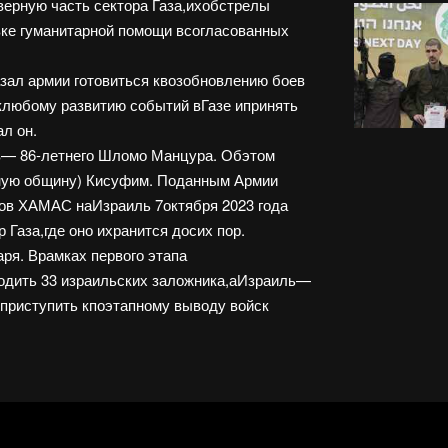
ерную часть сектора Газа,ихобстрелы
вке гуманитарной помощи всогласованных
зал армии готовиться квозобновлению боев
клюбому развитию событий вГазе ипринять
л он.
ов— 86-летнего Шломо Манцура. Обэтом
льную общину) Кисуфим. Поданным Армии
ов ХАМАС наИзраиль 7октября 2023 года
 Газа,где оно ихранится досих пор.
я. Врамках первого этапа
одить 33 израильских заложника,аИзраиль—
приступить кпоэтапному выводу войск