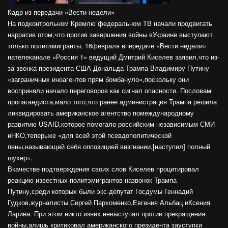
Кадр из передачи «Вести недели»
На подконтрольном Кремлю федеральном ТВ начали продвигать
нарратив отом,что против завершения войны вУкраине выступают
только политэмигранты. 16февраля впередаче «Вести недели»
нателеканале «Россия 1» ведущий Дмитрий Киселев заявил,что из-
за звонка президента США Дональда Трампа Владимиру Путину
«заграничных иноагентов прям бомбануло»,поскольку они
восприняли начало переговоров как сигнал опасности. Пословам
пропагандиста,мало того,что ранее администрация Трампа решила
ликвидировать американское агентство помеждународному
развитию USAID,которое помогало российским независимым СМИ
иНКО,теперьже «для всей этой псевдополитической
пены,называющей себя оппозицией визгнании,[наступил] полный
шухер».
Вкачестве подтверждения своих слов Киселев процитировал
реакцию известных политэмигрантов назвонок Трампа
Путину,среди которых были экс-депутат Госдумы Геннадий
Гудков,журналисты Сергей Пархоменко,Евгения Альбац иКсения
Ларина. При этом никто изних невыступал против прекращения
войны,алишь критиковал американского президента зауступки