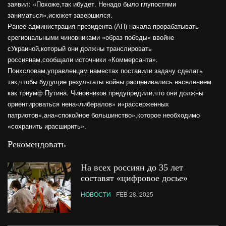
заявил: «Похоже,так ибудет. Ненадо было глупостями
заниматься»,исюжет завершился.
Ранее администрация президента (АП) начала прорабатывать
срегиональными чиновниками «образ победы» ввойне
сУкраиной,который они должны транслировать
россиянам,сообщали источники «Коммерсанта».
Поихсловам,управленцам наместах поставили задачу сделать
так,чтобы будущие результаты войны расценивались населением
как триумф Путина. Чиновников предупредили,что они должны
ориентироваться нена«либералов» и«рассерженных
патриотов»,ана«спокойное большинство»,которое необходимо
«сохранить ирасширить».
Рекомендовать
На всех россиян до 35 лет
составят «цифровое досье»
НОВОСТИ
FEB 28, 2025