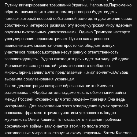
Путину иигнорирование требований Украины. Например,Пархоменко
обратил внимание,что «застолом переговоров будет сидеть
человек,который посвоей собственной воле идля достижения своих
собственных интересов развязал эту войну»,угрожая миру ядерным
оружием и«тотальным уничтожением». Однако Трампуже настарте
урегулирования нерассматривает Путина как агрессора
ивиновника,а«отзывается онем просто как ободном издвух
участников процесса,которые несут равную ответственность
запроисходящее». Гудков сказал,что речь идет о«грядущей сдаче
Украины» и«всех ценностей цивилизованного свободного
мира»,Ларина заявила,что предлагаемый «„мир“ воняет»,аАльбац
выразила соболезнования украинцам.
После демонстрации наэкране обрезанных цитат Киселев
резюмировал: «Идействительно,даже мысль обокончании войны
между Россией иУкраиной для этих людей— трагедия.Она ведь
ихкормила». Для закрепления этого утверждения вумах зрителей
онпоказал фрагмент стрима сучастием уехавшего вЛондон
журналиста Олега Кашина. Тот сказал,что «главная проблема
сокончанием войны» заключается втом,что после этого
«антивоенные мигранты» станут «некому ненужны». Затем Киселев